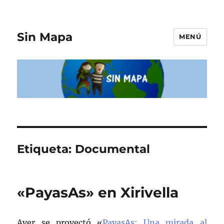
Sin Mapa
MENÚ
Etiqueta:
Documental
«PayasAs» en Xirivella
Ayer se proyectó «
PayasAs: Una mirada al