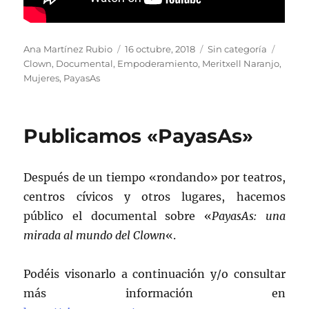
Autor
Publicado
Categorías
Etique
Ana Martínez Rubio
16 octubre, 2018
Sin categoría
el
Clown
,
Documental
,
Empoderamiento
,
Meritxell Naranjo
,
Mujeres
,
PayasAs
Publicamos «PayasAs»
Después de un tiempo «rondando» por teatros,
centros cívicos y otros lugares, hacemos
público el documental sobre «
PayasAs: una
mirada al mundo del Clown
«.
Podéis visonarlo a continuación y/o consultar
más información en