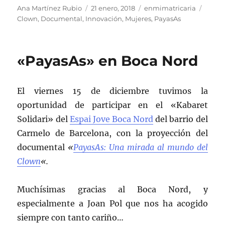
Autor
Publicado
Categorías
Etiqu
Ana Martínez Rubio
21 enero, 2018
enmimatricaria
el
Clown
,
Documental
,
Innovación
,
Mujeres
,
PayasAs
«PayasAs» en Boca Nord
El viernes 15 de diciembre tuvimos la
oportunidad de participar en el «Kabaret
Solidari» del
Espai Jove Boca Nord
del barrio del
Carmelo de Barcelona, con la proyección del
documental
«
PayasAs: Una mirada al mundo del
Clown
«.
Muchísimas gracias al Boca Nord, y
especialmente a Joan Pol que nos ha acogido
siempre con tanto cariño…