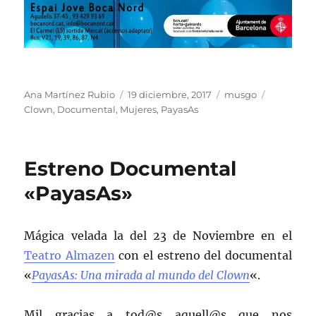
Autor
Publicado
Categorías
Etiquetas
Ana Martínez Rubio
19 diciembre, 2017
musgo
el
Clown
,
Documental
,
Mujeres
,
PayasAs
Estreno Documental
«PayasAs»
Mágica velada la del 23 de Noviembre en el
Teatro Almazen
con el estreno del documental
«
PayasAs: Una mirada al mundo del Clown
«.
Mil gracias a tod@s aquell@s que nos