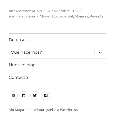
Autor
Publicado
Categorías
Ana Martínez Rubio
24 noviembre, 2017
Etiquetas
el
enmimatricaria
Clown
,
Documental
,
Mujeres
,
PayasAs
De paso…
expande
¿Qué hacemos?
el
menú
inferior
Nuestro blog
Contacto
Correo
Instagram
Twitter
Facebook
electrónico
Sin Mapa
Funciona gracias a WordPress