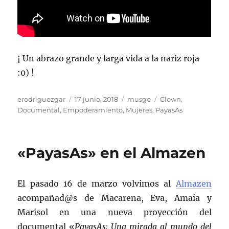
¡ Un abrazo grande y larga vida a la nariz roja
:0) !
Autor
Publicado
Categorías
Etiquetas
erodriguezgar
17 junio, 2018
musgo
Clown
,
el
Documental
,
Empoderamiento
,
Mujeres
,
PayasAs
«PayasAs» en el Almazen
El pasado 16 de marzo volvimos al
Almazen
acompañad@s de Macarena, Eva, Amaia y
Marisol en una nueva proyección del
documental «
PayasAs: Una mirada al mundo del