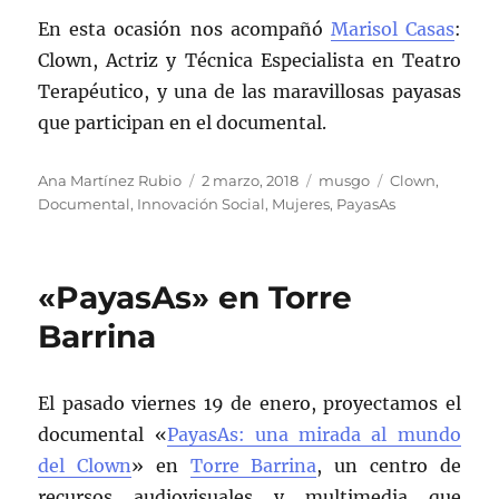
En esta ocasión nos acompañó
Marisol Casas
:
Clown, Actriz y Técnica Especialista en Teatro
Terapéutico, y una de las maravillosas payasas
que participan en el documental.
Autor
Publicado
Categorías
Etiquetas
Ana Martínez Rubio
2 marzo, 2018
musgo
Clown
,
el
Documental
,
Innovación Social
,
Mujeres
,
PayasAs
«PayasAs» en Torre
Barrina
El pasado viernes 19 de enero, proyectamos el
documental «
PayasAs: una mirada al mundo
del Clown
» en
Torre Barrina
, un centro de
recursos audiovisuales y multimedia que