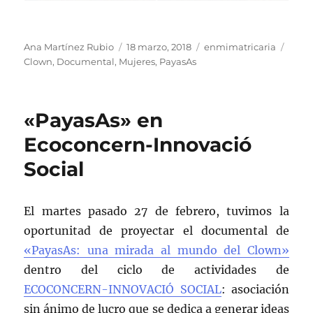
Autor
Publicado
Categorías
Etiqu
Ana Martínez Rubio
18 marzo, 2018
enmimatricaria
el
Clown
,
Documental
,
Mujeres
,
PayasAs
«PayasAs» en
Ecoconcern-Innovació
Social
El martes pasado 27 de febrero, tuvimos la
oportunitad de proyectar el documental de
«PayasAs: una mirada al mundo del Clown»
dentro del ciclo de actividades de
ECOCONCERN-INNOVACIÓ SOCIAL
: asociación
sin ánimo de lucro que se dedica a generar ideas