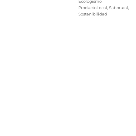
Etiquetas
Ecologismo
,
ProductoLocal
,
Saborural
,
Sostenibilidad