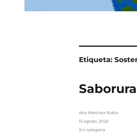
Etiqueta:
Sosten
Saborura
Autor
Ana Martínez Rubio
Publicado
15 agosto, 2020
el
Categorías
Sin categoría