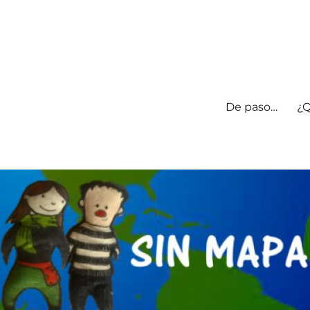
De paso…
¿