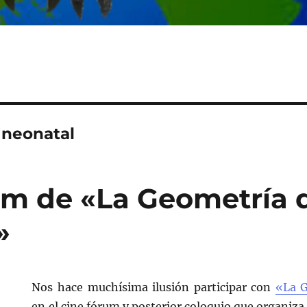
 neonatal
um de «La Geometría 
»
Nos hace muchísima ilusión participar con
«La G
en el cine fórum y posterior coloquio que organiz