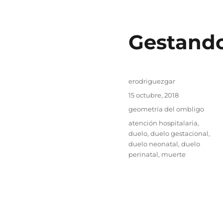
Gestando
Autor
erodriguezgar
Publicado
15 octubre, 2018
el
Categorías
geometría del ombligo
Etiquetas
atención hospitalaria
,
duelo
,
duelo gestacional
,
duelo neonatal
,
duelo
perinatal
,
muerte