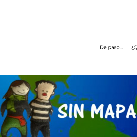
De paso…
¿