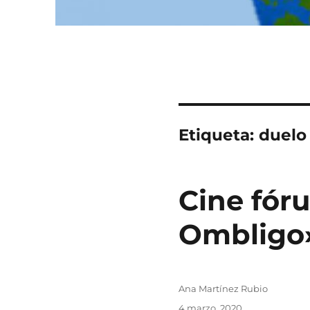
Etiqueta:
duelo
Cine fór
Ombligo
Autor
Ana Martínez Rubio
Publicado
4 marzo, 2020