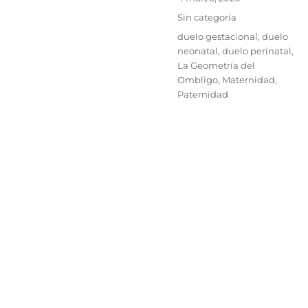
el
Categorías
Sin categoría
Etiquetas
duelo gestacional
,
duelo
neonatal
,
duelo perinatal
,
La Geometría del
Ombligo
,
Maternidad
,
Paternidad