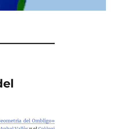
del
eometria del Ombligo»
a
Anhel Vallès
y el
Col·legi